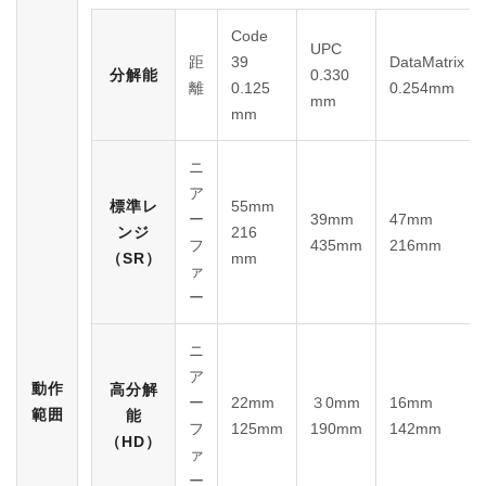
Code
UPC
距
39
DataMatrix
分解能
0.330
離
0.125
0.254mm
mm
mm
ニ
ア
標準レ
55mm
ー
39mm
47mm
ンジ
216
フ
435mm
216mm
（SR）
mm
ァ
ー
ニ
ア
動作
高分解
ー
22mm
３0mm
16mm
範囲
能
フ
125mm
190mm
142mm
（HD）
ァ
ー