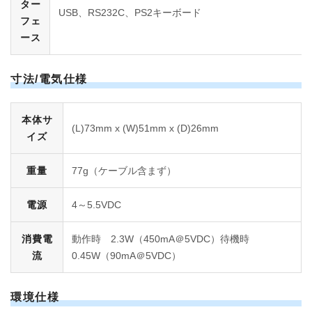
ター
USB、RS232C、PS2キーボード
フェ
ース
寸法/電気仕様
本体サ
(L)73mm x (W)51mm x (D)26mm
イズ
重量
77g（ケーブル含まず）
電源
4～5.5VDC
消費電
動作時 2.3W（450mA＠5VDC）待機時
流
0.45W（90mA＠5VDC）
環境仕様