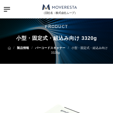
（旧社名：株式会社ムーブ）
PRODUCT
小型・固定式・組込み向け 3320g
/
/
/
製品情報
バーコードスキャナー
小型・固定式・組込み向け
3320g