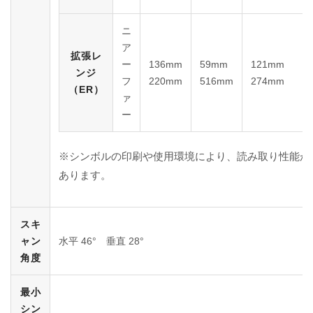
ニ
ア
拡張レ
ー
136mm
59mm
121mm
ンジ
フ
220mm
516mm
274mm
（ER）
ァ
ー
※シンボルの印刷や使用環境により、読み取り性能が
あります。
スキ
ャン
水平 46° 垂直 28°
角度
最小
シン