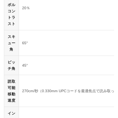
ボル
20％
コン
トラ
スト
スキ
ュー
65°
角
ピッ
45°
チ角
読取
可能
270cm/秒（0.330mm UPCコードを最適焦点で読み取った
移動
速度
イン