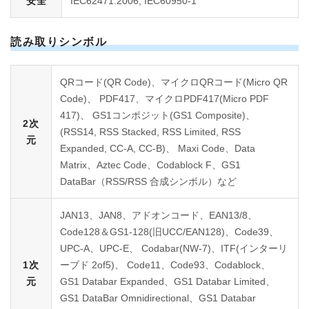
安全
IEC62471:2006, IEC60950-1
読み取りシンボル
QRコード(QR Code)、マイクロQRコード(Micro QR
Code)、 PDF417、マイクロPDF417(Micro PDF
417)、 GS1コンポジット(GS1 Composite)、
2次
(RSS14, RSS Stacked, RSS Limited, RSS
元
Expanded, CC-A, CC-B)、 Maxi Code、Data
Matrix、Aztec Code、Codablock F、GS1
DataBar（RSS/RSS 合成シンボル）など
JAN13、JAN8、アドオンコード、EAN13/8、
Code128＆GS1-128(旧UCC/EAN128)、Code39、
UPC-A、UPC-E、 Codabar(NW-7)、ITF(インターリ
1次
ーブド 2of5)、 Code11、Code93、Codablock、
元
GS1 Databar Expanded、GS1 Databar Limited、
GS1 DataBar Omnidirectional、GS1 Databar