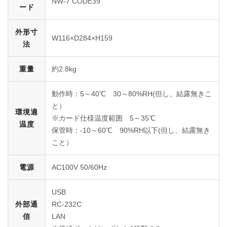
NW-7 CODE39
ード
外形寸
W116×D284×H159
法
重量
約2.8kg
動作時：5～40℃ 30～80%RH(但し、結露無きこ
と）
環境適
※カード仕様温度範囲 5～35℃
温度
保管時：-10～60℃ 90%RH以下(但し、結露無き
こと）
電源
AC100V 50/60Hz
USB
外部通
RC-232C
信
LAN