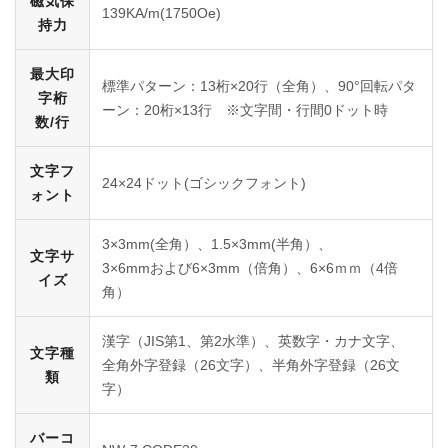
磁気保
139KA/m(1750Oe)
持力
最大印
標準パターン：13桁×20行（全角）、90°回転パタ
字桁
ーン：20桁×13行 ※文字間・行間0ドット時
数/行
文字フ
24×24ドット(ゴシックフォント)
ォント
3×3mm(全角）、1.5×3mm(半角）、
文字サ
3×6mmおよび6×3mm（倍角）、6×6ｍｍ（4倍
イズ
角）
漢字（JIS第1、第2水準）、英数字・カナ文字、
文字種
全角外字登録（26文字）、半角外字登録（26文
類
字）
バーコ