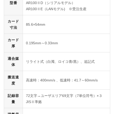
型番
AR100ⅡD（シリアルモデル）
AR100ⅡE（LANモデル) ※受注生産
カード
85.6×54mm
寸法
カード
0.195mm～0.33mm
厚
適合媒
リライト式（白濁、ロイコ青/黒）、追記式
体
搬送速
高速時：400mm/s 、低速時：41.7～60mm/s
度
記録容
72文字→ユーザエリア69文字（7単位符号）×３
量
JISⅡ準拠