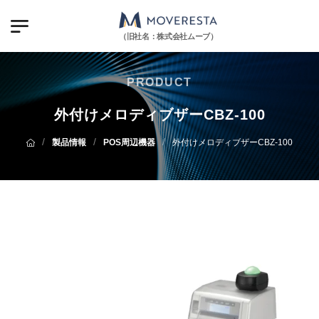
（旧社名：株式会社ムーブ）
PRODUCT
外付けメロディブザーCBZ-100
/
/
/
製品情報
POS周辺機器
外付けメロディブザーCBZ-100