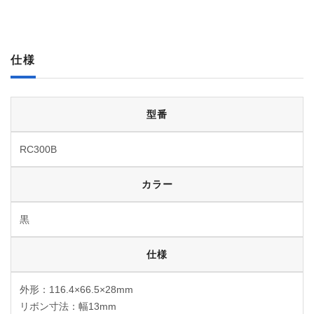
仕様
型番
RC300B
カラー
黒
仕様
外形：116.4×66.5×28mm
リボン寸法：幅13mm