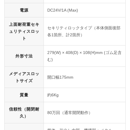
電源
DC24V/1A (Max)
上面耐荷重セキ
セキリティロックタイプ（本体側面後部
ュリティスロッ
各1箇所、計2箇所）
ト
279(W) × 408(D) × 108(H)mm (ゴム足含
外形寸法
む)
メディアスロッ
開口幅175mm
トサイズ
質量
約6Kg
信頼性（開閉耐
80万回（通常開閉動作）
久）