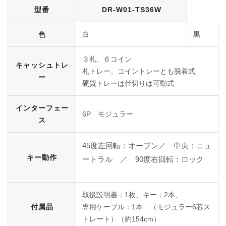
型番
DR-W01-TS36W
色
白
黒
３札、６コイン
キャッシュトレ
札トレー、コイントレーとも脱着式
ー
硬貨トレーは仕切りは可動式
インターフェー
6P モジュラー
ス
45度左回転：オープン／ 中央：ニュ
キー動作
ートラル ／ 90度右回転：ロック
取扱説明書：1枚、キー：2本、
付属品
専用ケーブル：1本 （モジュラー6芯ス
トレート）（約154cm）