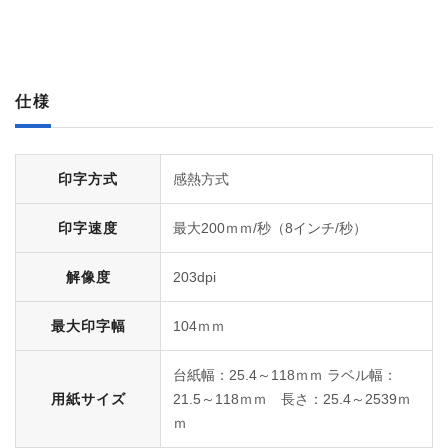
仕様
印字方式
感熱方式
印字速度
最大200ｍｍ/秒（8インチ/秒）
解像度
203dpi
最大印字幅
104ｍｍ
台紙幅：25.4～118ｍｍ ラベル幅：
用紙サイズ
21.5～118ｍｍ 長さ：25.4～2539ｍ
ｍ