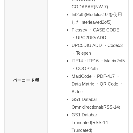
CODABAR(NW-7)
Int2of5(Modulus10 を使用
したInterleaved2of5)
Plessey ・CASE CODE
・UPC2DIG ADD
UPC5DIG ADD ・Code93
・Telepen
ITF14・ITF16 ・Matrix2of5
・COOP2of5
MaxiCode ・PDF-417 ・
バーコード種
Data Matrix ・QR Code ・
Aztec
GS1 Databar
Omnidirectional(RSS-14)
GS1 Databar
Truncated(RSS-14
Truncated)