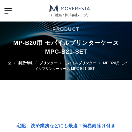
（旧社名：株式会社ムーブ）
PRODUCT
MP-B20用 モバイルプリンターケース
MPC-B21-SET
/
/
/
/
製品情報
プリンター
モバイルプリンター
MP-B20用 モバ
イルプリンターケース MPC-B21-SET
宅配、決済業務などにも最適！簡易雨除け付き