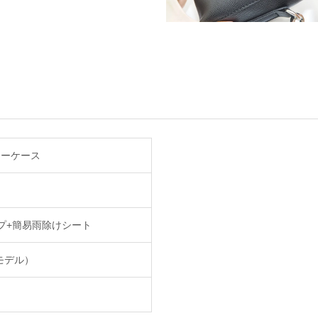
ターケース
プ+簡易雨除けシート
しモデル）