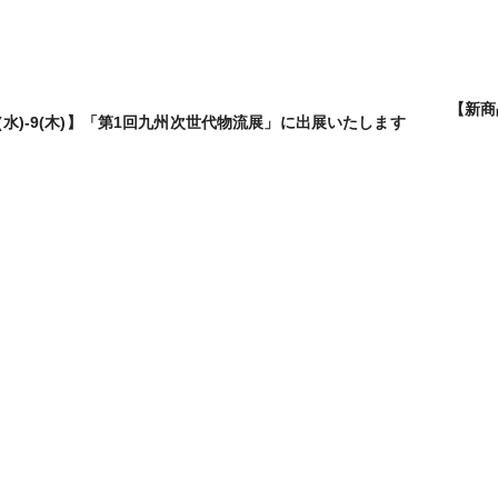
【新商
/8(水)-9(木​)】「第1回九州次世代物流展」に出展いたします
投
稿
ナ
ビ
ゲ
ー