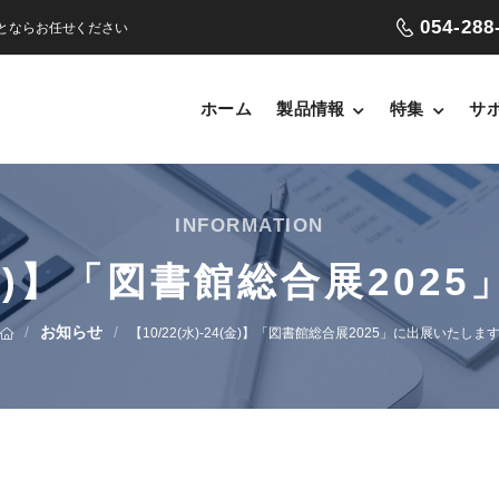
054-288
ことならお任せください
ホーム
製品情報
特集
サ
INFORMATION
24(金)】「図書館総合展20
/
お知らせ
/
【10/22(水)-24(金)】「図書館総合展2025」に出展いたしま