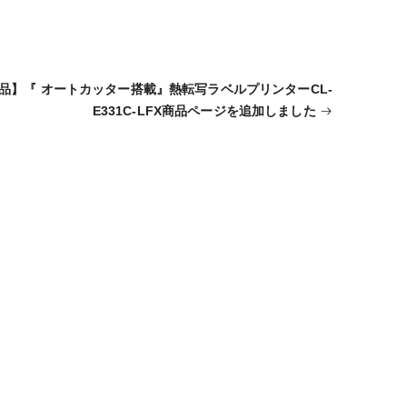
品】『 オートカッター搭載』熱転写ラベルプリンターCL-
E331C-LFX商品ページを追加しました