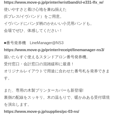
https://www.move-p.jp/printer/wristband/cl-e331-lfx_w/
使いやすさと着け心地を兼ね揃えた
(Eブレス/イヴバンド）をご用意。
イヴバンドにパンダ柄のかわいい小児用バンドも。
会場でぜひ、体感してください！
■番号発券機 LineManager@NS3
https://www.move-p.jp/printer/receipt/linemanager-ns3/
届いたらすぐ使えるスタンドアロン番号発券機。
受付窓口・会計窓口の混雑緩和に最適！
オリジナルレイアウトで用途に合わせた番号札を発券できま
す。
また、専用の木製プリンターカバーも新登場!
裏側の配線をスッキリ。木の温もりで、暖かみある受付環境
を演出します。
https://www.move-p.jp/supplies/pc-03-ns/